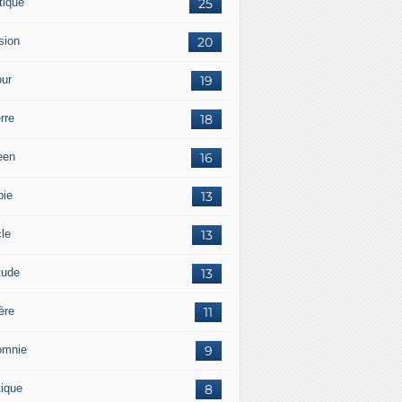
tique
25
sion
20
ur
19
rre
18
een
16
pie
13
cle
13
tude
13
ère
11
omnie
9
tique
8