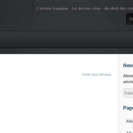
L'année tragique - Le dernier rêve - Au delà des ci
News
Publié dans
#Poésie
Abonn
articl
Pag
Alb