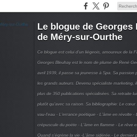
Le blogue de Georges 
de Méry-sur-Ourthe
Ce blogue est celui d'un liégeois, amoureux de la 
Georges Bleuhay est le nom de plume de René Geo
avril 1939, il passe sa jeunesse à Spa. Sa passion po
les grands auteurs. Devenu spécialiste marketing, il
plus de 350 publications spécialisées. Sa retraite l
plutôt qu'avec sa raison. Sa bibliographie: Le cœur
vau-l'eau - L'errance poétique - L'âme en révolte - 
crépuscule du poète - L'âme en flamme - Le rêve en 
Quand s’égrène la vie -L'âme sidérée.- Le dernier 