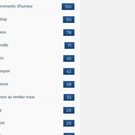
vements d'humeur
150
uhay
90
eux
78
velle
71
tin
45
espoir
43
tesse
38
our au rendez-vous
33
y
29
sie
29