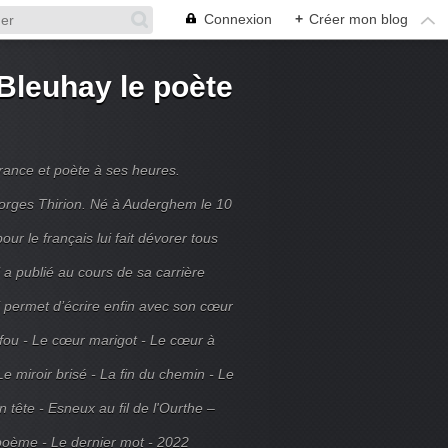
Connexion
+
Créer mon blog
Bleuhay le poète
France et poète à ses heures.
rges Thirion. Né à Auderghem le 10
ur le français lui fait dévorer tous
 a publié au cours de sa carrière
ui permet d’écrire enfin avec son cœur
 fou - Le cœur marigot - Le cœur à
Le miroir brisé - La fin du chemin - Le
tête - Esneux au fil de l'Ourthe –
poème - Le dernier mot - 2022